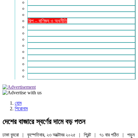
ইসলাম ও জীবন
নারী সমাজ
শিক্ষা-সাহিত্য ও সংস্কৃতি
শিল্প – বাণিজ্য ও অথনীতি
ভ্রমন বিলাস
স্বাস্থ্য কথা
শহর থেকে দুরে
খেলার ভূবন
ঈদ সংখ্যা
বিজয় দিবস সংখ্যা
স্বাধীনতা দিবস সংখ্যা
ভাষা দিবস সংখ্যা
যোগাযোগ
হোম
শিরোনাম
দেশের বাজারে স্বর্ণের দামে বড় পতন
ঢাকা ব্যুরো | বৃহস্পতিবার, ২৩ অক্টোবর ২০২৫ |
প্রিন্ট
|
৭১ বার পঠিত
| পড়ুন