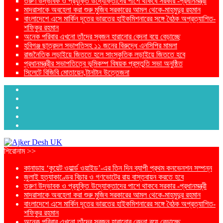
তরুণ উদ্ভাবক ও প্রযুক্তি উদ্যোক্তাদের পাশে থাকবে সরকার -প্রধানমন্ত্রী
মাদরাসাকে অবহেলা করা শুরু মুজিব সরকারের আমল থেকে-মাহমুদুর রহমান
বাংলাদেশে এসে মার্কিন দূতের ভারতের হাইকমিশনারের সঙ্গে বৈঠক অপ্রত্যাশিত-
শফিকুর রহমান
অনেক পরিবার এখনো তাঁদের স্বজন হারানোর বেদনা বয়ে বেড়াচ্ছে
হবিগঞ্জ ছাত্রদল সভাপতিসহ ১১ জনের বিরুদ্ধে এনসিপির মামলা
রাজনৈতিক লড়াইয়ে জিততে হলে সাংস্কৃতিক লড়াইয়ে জিততে হবে
প্রধানমন্ত্রীর সভাপতিত্বে ভূমিকম্প বিষয়ক প্রস্তুতি সভা অনুষ্ঠিত
সিলেটে বিজিবি মোতায়েন,টানটান উত্তেজনা
শিরোনাম >>
কানাডায় ‘কুয়েট ওয়ার্ল্ড ওয়াইড’-এর তিন দিন ব্যাপী প্রথম কনভেনশন সম্পন্ন
জুলাই হত্যাকাণ্ডের বিচার ও গণভোটের রায় বাস্তবায়ন করতে হবে
তরুণ উদ্ভাবক ও প্রযুক্তি উদ্যোক্তাদের পাশে থাকবে সরকার -প্রধানমন্ত্রী
মাদরাসাকে অবহেলা করা শুরু মুজিব সরকারের আমল থেকে-মাহমুদুর রহমান
বাংলাদেশে এসে মার্কিন দূতের ভারতের হাইকমিশনারের সঙ্গে বৈঠক অপ্রত্যাশিত-
শফিকুর রহমান
অনেক পরিবার এখনো তাঁদের স্বজন হারানোর বেদনা বয়ে বেড়াচ্ছে