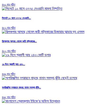
৪৯২ বার পঠিত
সিলেটে ১০ মাসে ৩৭৭৫ দেওয়ানি...
৪৮২ বার পঠিত
শিল্পকলায় আসছে নোবেল জয়ী নাট্যকারের...
৪৮০ বার পঠিত
২৯ দিনে প্রবাসী আয় ২৪৩...
৪৬৯ বার পঠিত
অপরিকল্পিত নগরায়নে বাড়ছে নানান সমস্যা,ঝুঁকি...
৪৬৮ বার পঠিত