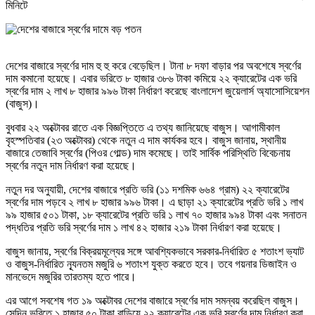
মিনিটে
দেশের বাজারে স্বর্ণের দাম হু হু করে বেড়েছিল। টানা ৮ দফা বাড়ার পর অবশেষে স্বর্ণের
দাম কমানো হয়েছে। এবার ভরিতে ৮ হাজার ৩৮৬ টাকা কমিয়ে ২২ ক্যারেটের এক ভরি
স্বর্ণের দাম ২ লাখ ৮ হাজার ৯৯৬ টাকা নির্ধারণ করেছে বাংলাদেশ জুয়েলার্স অ্যাসোসিয়েশন
(বাজুস)।
বুধবার ২২ অক্টোবর রাতে এক বিজ্ঞপ্তিতে এ তথ্য জানিয়েছে বাজুস। আগামীকাল
বৃহস্পতিবার (২৩ অক্টোবর) থেকে নতুন এ দাম কার্যকর হবে। বাজুস জানায়, স্থানীয়
বাজারে তেজাবি স্বর্ণের (পিওর গোল্ড) দাম কমেছে। তাই সার্বিক পরিস্থিতি বিবেচনায়
স্বর্ণের নতুন দাম নির্ধারণ করা হয়েছে।
নতুন দর অনুযায়ী, দেশের বাজারে প্রতি ভরি (১১ দশমিক ৬৬৪ গ্রাম) ২২ ক্যারেটের
স্বর্ণের দাম পড়বে ২ লাখ ৮ হাজার ৯৯৬ টাকা। এ ছাড়া ২১ ক্যারেটের প্রতি ভরি ১ লাখ
৯৯ হাজার ৫০১ টাকা, ১৮ ক্যারেটের প্রতি ভরি ১ লাখ ৭০ হাজার ৯৯৪ টাকা এবং সনাতন
পদ্ধতির প্রতি ভরি স্বর্ণের দাম ১ লাখ ৪২ হাজার ২১৯ টাকা নির্ধারণ করা হয়েছে।
বাজুস জানায়, স্বর্ণের বিক্রয়মূল্যের সঙ্গে আবশ্যিকভাবে সরকার-নির্ধারিত ৫ শতাংশ ভ্যাট
ও বাজুস-নির্ধারিত ন্যূনতম মজুরি ৬ শতাংশ যুক্ত করতে হবে। তবে গয়নার ডিজাইন ও
মানভেদে মজুরির তারতম্য হতে পারে।
এর আগে সবশেষ গত ১৯ অক্টোবর দেশের বাজারে স্বর্ণের দাম সমন্বয় করেছিল বাজুস।
সেদিন ভরিতে ১ হাজার ৫০ টাকা বাড়িয়ে ২২ ক্যারেটের এক ভরি স্বর্ণের দাম নির্ধারণ করা