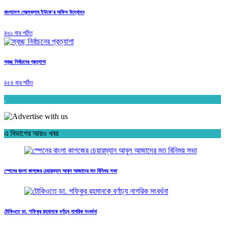
বাংলাদেশ প্রেসক্লাব ইউকে’র অফিস উদ্বোধন
৪৬১ বার পঠিত
স্বচ্ছ নির্বাচনের প্রত্যাশা
৪৫৪ বার পঠিত
.
এ বিভাগের আরও খবর
স্পেনের বাংলা কাগজের চেয়ারম্যান আবুল আজাদের মত বিনিময় সভা
টোকিওতে ডা. শফিকুর রহমানকে বর্ণাঢ্য নাগরিক সংবর্ধনা