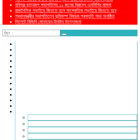
হবিগঞ্জ ছাত্রদল সভাপতিসহ ১১ জনের বিরুদ্ধে এনসিপির মামলা
রাজনৈতিক লড়াইয়ে জিততে হলে সাংস্কৃতিক লড়াইয়ে জিততে হবে
প্রধানমন্ত্রীর সভাপতিত্বে ভূমিকম্প বিষয়ক প্রস্তুতি সভা অনুষ্ঠিত
সিলেটে বিজিবি মোতায়েন,টানটান উত্তেজনা
নীড়পাতা
সম্পাদকীয়
প্রথম পাতা
প্রিয় দেশ
যুক্তরাজ্য
বিলাতে আমাদের কমিউনিটি
প্রবাসে স্বদেশ
ক্রাইম ডায়েরি
রুপালী আয়না
শেষের পাতা
ম্যাগাজিন
ই-পেপার
আরও
ফ্যাশন ও লাইফস্টাইল
খোলা চিঠি
মুখোমুখি
সারা পৃথিবী