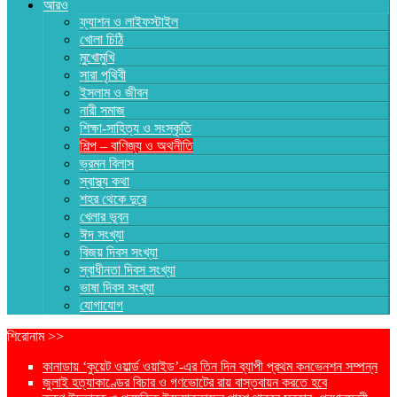
আরও
ফ্যাশন ও লাইফস্টাইল
খোলা চিঠি
মুখোমুখি
সারা পৃথিবী
ইসলাম ও জীবন
নারী সমাজ
শিক্ষা-সাহিত্য ও সংস্কৃতি
শিল্প – বাণিজ্য ও অথনীতি
ভ্রমন বিলাস
স্বাস্থ্য কথা
শহর থেকে দুরে
খেলার ভূবন
ঈদ সংখ্যা
বিজয় দিবস সংখ্যা
স্বাধীনতা দিবস সংখ্যা
ভাষা দিবস সংখ্যা
যোগাযোগ
শিরোনাম >>
কানাডায় ‘কুয়েট ওয়ার্ল্ড ওয়াইড’-এর তিন দিন ব্যাপী প্রথম কনভেনশন সম্পন্ন
জুলাই হত্যাকাণ্ডের বিচার ও গণভোটের রায় বাস্তবায়ন করতে হবে