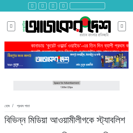
কানাডায় ‘কুয়েট ওয়ার্ল্ড ওয়াইড’-এর তিন দিন ব্যাপী প্রথম ক
জুলাই হত্যাকাণ্ডের বিচার ও গণভোটের রায় বাস্তবায়ন করতে 
তরুণ উদ্ভাবক ও প্রযুক্তি উদ্যোক্তাদের পাশে থাকবে সরকার -প
মাদরাসাকে অবহেলা করা শুরু মুজিব সরকারের আমল থেকে-মাহমু
বাংলাদেশে এসে মার্কিন দূতের ভারতের হাইকমিশনারের সঙ্গে বৈ
শিরোনাম >>
অনেক পরিবার এখনো তাঁদের স্বজন হারানোর বেদনা বয়ে বেড়াচ্
হবিগঞ্জ ছাত্রদল সভাপতিসহ ১১ জনের বিরুদ্ধে এনসিপির মামল
রাজনৈতিক লড়াইয়ে জিততে হলে সাংস্কৃতিক লড়াইয়ে জিততে 
প্রধানমন্ত্রীর সভাপতিত্বে ভূমিকম্প বিষয়ক প্রস্তুতি সভা অনুষ্
সিলেটে বিজিবি মোতায়েন,টানটান উত্তেজনা
হোম
প্রথম পাতা
বিভিন্ন মিডিয়া আওয়ামীলীগকে স্ট্যাবলিশ