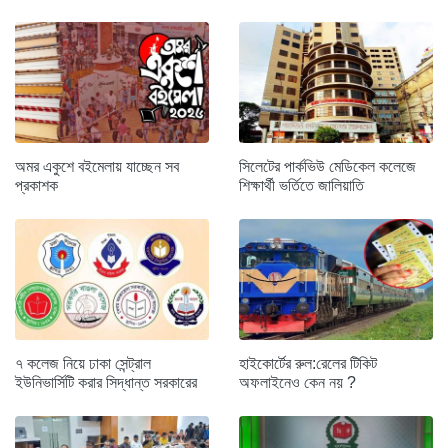
অমর একুশে বইমেলায় যাচ্ছেন সব
সিলেটের পার্কভিউ মেডিকেল কলেজে
প্রকাশক
শিক্ষার্থী ভর্তিতে জালিয়াতি
৭ কলেজ নিয়ে ঢাকা সেন্ট্রাল
হাইকোর্টের রুল:রেলের টিকিট
ইউনিভার্সিটি করার সিদ্ধান্ত সরকারের
অফলাইনেও কেন নয় ?