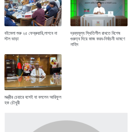
বইমেলা শুরু ২৫ ফেব্রুয়ারি,লাগবে না
দ্রব্যমূল্য স্থিতিশীল রাখতে বিশেষ
স্টল ভাড়া
গুরুত্ব দিয়ে কাজ করব-নির্বাচনী ভাষণে
নাহিদ
মন্ত্রীর চেয়ারে বসেই যা বললেন আরিফুল
হক চৌধুরী