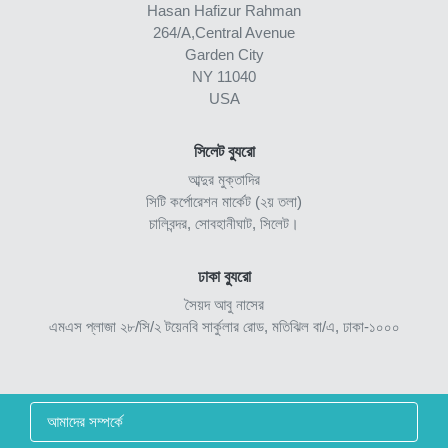
Hasan Hafizur Rahman
264/A,Central Avenue
Garden City
NY 11040
USA
সিলেট ব্যুরো
আব্দুর মুক্তাদির
সিটি কর্পোরেশন মার্কেট (২য় তলা)
চালিবন্দর, সোবহানীঘাট, সিলেট।
ঢাকা ব্যুরো
সৈয়দ আবু নাসের
এমএস প্লাজা ২৮/সি/২ টয়েনবি সার্কুলার রোড, মতিঝিল বা/এ, ঢাকা-১০০০
আমাদের সম্পর্কে