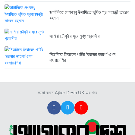
জার্মানিতে দেশবন্ধু উপাধিতে ভূষিত প্রধানমন্ত্রী তারেক
রহমান
সামিনা চৌধুরীর সুরে মুগ্ধ প্রবাসীরা
সিডনিতে লিবারেল পার্টির ‘ভরসার জায়গা’এখন
বাংলাদেশিরা
ফলো করুন Ajker Desh UK-এর খবর