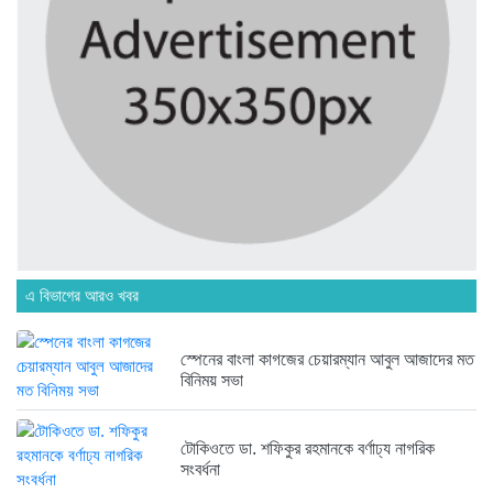
১ সপ্তাহ আগে
অনেক পরিবার এখনো তাঁদের স্বজন...
১ সপ্তাহ আগে
ব্রিকলেইন জামে মসজিদ প্রতিষ্ঠার ৫০...
১ সপ্তাহ আগে
এ বিভাগের আরও খবর
হবিগঞ্জ ছাত্রদল সভাপতিসহ ১১ জনের...
২ সপ্তাহ আগে
স্পেনের বাংলা কাগজের চেয়ারম্যান আবুল আজাদের মত
বিনিময় সভা
রাজনৈতিক লড়াইয়ে জিততে হলে সাংস্কৃতিক...
২ সপ্তাহ আগে
টোকিওতে ডা. শফিকুর রহমানকে বর্ণাঢ্য নাগরিক
সংবর্ধনা