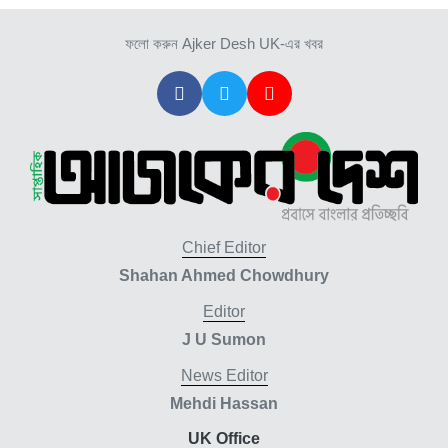
ফলো করুন Ajker Desh UK-এর খবর
Chief Editor
Shahan Ahmed Chowdhury
Editor
J U Sumon
News Editor
Mehdi Hassan
UK Office