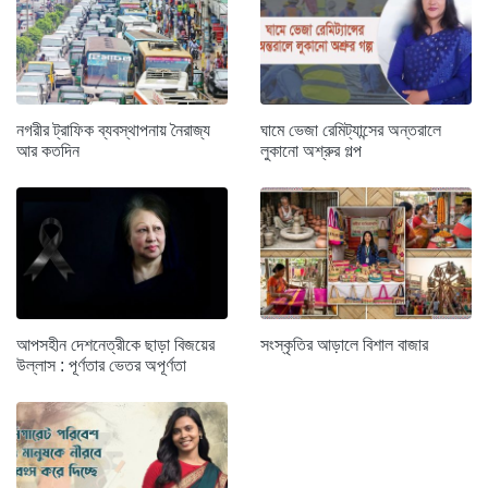
নগরীর ট্রাফিক ব্যবস্থাপনায় নৈরাজ্য
ঘামে ভেজা রেমিট্যান্সের অন্তরালে
আর কতদিন
লুকানো অশ্রুর গল্প
আপসহীন দেশনেত্রীকে ছাড়া বিজয়ের
সংস্কৃতির আড়ালে বিশাল বাজার
উল্লাস : পূর্ণতার ভেতর অপূর্ণতা