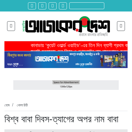
কানাডায় ‘কুয়েট ওয়ার্ল্ড ওয়াইড’-এর তিন দিন ব্যাপী প্রথম ক
জুলাই হত্যাকাণ্ডের বিচার ও গণভোটের রায় বাস্তবায়ন করতে 
তরুণ উদ্ভাবক ও প্রযুক্তি উদ্যোক্তাদের পাশে থাকবে সরকার -প
মাদরাসাকে অবহেলা করা শুরু মুজিব সরকারের আমল থেকে-মাহমু
বাংলাদেশে এসে মার্কিন দূতের ভারতের হাইকমিশনারের সঙ্গে বৈ
শিরোনাম >>
অনেক পরিবার এখনো তাঁদের স্বজন হারানোর বেদনা বয়ে বেড়াচ্
হবিগঞ্জ ছাত্রদল সভাপতিসহ ১১ জনের বিরুদ্ধে এনসিপির মামল
রাজনৈতিক লড়াইয়ে জিততে হলে সাংস্কৃতিক লড়াইয়ে জিততে 
প্রধানমন্ত্রীর সভাপতিত্বে ভূমিকম্প বিষয়ক প্রস্তুতি সভা অনুষ্
সিলেটে বিজিবি মোতায়েন,টানটান উত্তেজনা
হোম
খোলা চিঠি
বিশ্ব বাবা দিবস-ত্যাগের অপর নাম বাবা