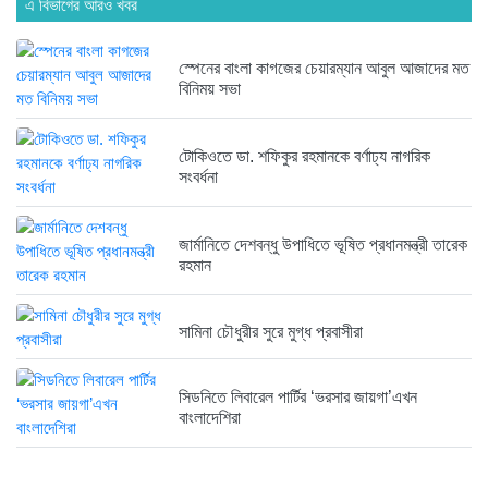
এ বিভাগের আরও খবর
হবিগঞ্জ ছাত্রদল সভাপতিসহ ১১ জনের...
স্পেনের বাংলা কাগজের চেয়ারম্যান আবুল আজাদের মত
১ সপ্তাহ আগে
বিনিময় সভা
রাজনৈতিক লড়াইয়ে জিততে হলে সাংস্কৃতিক...
টোকিওতে ডা. শফিকুর রহমানকে বর্ণাঢ্য নাগরিক
১ সপ্তাহ আগে
সংবর্ধনা
জার্মানিতে দেশবন্ধু উপাধিতে ভূষিত প্রধানমন্ত্রী তারেক
রহমান
সামিনা চৌধুরীর সুরে মুগ্ধ প্রবাসীরা
সিডনিতে লিবারেল পার্টির ‘ভরসার জায়গা’এখন
বাংলাদেশিরা