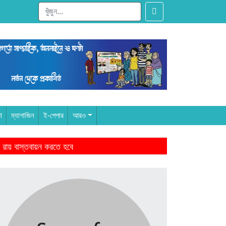
া
ম্যাগাজিন
ই-পেপার
আরও
 রায় বাস্তবায়ন করতে হবে
ারের আমল থেকে-মাহমুদুর রহমান
ঁদের স্বজন হারানোর বেদনা বয়ে বেড়াচ্ছে
ে জিততে হবে