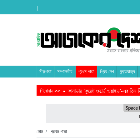
|
নীড়পাতা
সম্পাদকীয়
প্রথম পাতা
প্রিয় দেশ
যুক্তরাজ্য
কানাডায় ‘কুয়েট ওয়ার্ল্ড ওয়াইড’-এর তি
শিরোনাম >>
তরুণ উদ্ভাবক ও প্রযুক্তি উদ্যোক্তাদের 
বাংলাদেশে এসে মার্কিন দূতের ভারতের হা
হবিগঞ্জ ছাত্রদল সভাপতিসহ ১১ জনের বির
হোম
প্রথম পাতা
প্রধানমন্ত্রীর সভাপতিত্বে ভূমিকম্প বিষয়ক