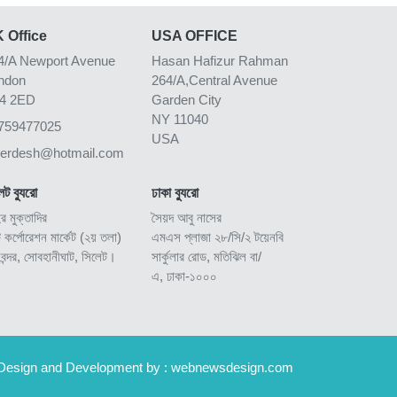
 Office
USA OFFICE
4/A Newport Avenue
Hasan Hafizur Rahman
ndon
264/A,Central Avenue
4 2ED
Garden City
NY 11040
759477025
USA
kerdesh@hotmail.com
েট ব্যুরো
ঢাকা ব্যুরো
ুর মুক্তাদির
সৈয়দ আবু নাসের
ি কর্পোরেশন মার্কেট (২য় তলা)
এমএস প্লাজা ২৮/সি/২ টয়েনবি
িবন্দর, সোবহানীঘাট, সিলেট।
সার্কুলার রোড, মতিঝিল বা/
এ, ঢাকা-১০০০
Design and Development by :
webnewsdesign.com