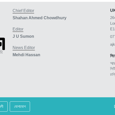
UK
Chief Editor
26
Shahan Ahmed Chowdhury
Lo
E1
Editor
J U Sumon
07
aj
News Editor
Mehdi Hassan
সিল
আব্দ
সিট
চাল
বলী
যোগাযোগ