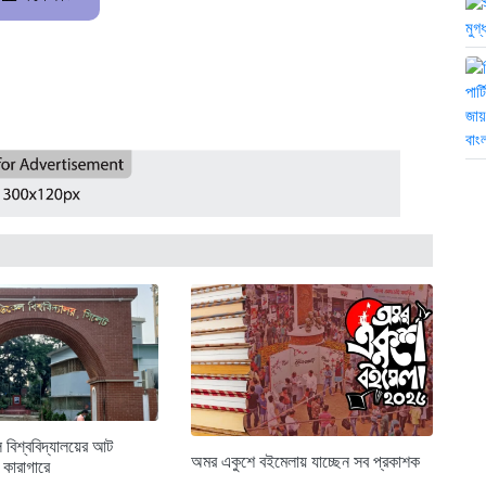
 বিশ্ববিদ্যালয়ের আট
অমর একুশে বইমেলায় যাচ্ছেন সব প্রকাশক
রী কারাগারে