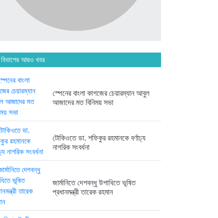
অনেক পরিবার এখনো তাঁদের স্বজন...
৪ দিন আগে
 বিভাগের আরও খবর
ব্রিকলেইন জামে মসজিদ প্রতিষ্ঠার ৫০...
৪ দিন আগে
স্পেনের বাংলা কাগজের চেয়ারম্যান আবুল
আজাদের মত বিনিময় সভা
হবিগঞ্জ ছাত্রদল সভাপতিসহ ১১ জনের...
টোকিওতে ডা. শফিকুর রহমানকে বর্ণাঢ্য
১ সপ্তাহ আগে
নাগরিক সংবর্ধনা
রাজনৈতিক লড়াইয়ে জিততে হলে
সাংস্কৃতিক...
জার্মানিতে দেশবন্ধু উপাধিতে ভূষিত
১ সপ্তাহ আগে
প্রধানমন্ত্রী তারেক রহমান