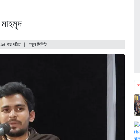
 মাহমুদ
১৯৫ বার পঠিত
| পড়ুন
মিনিটে
সর