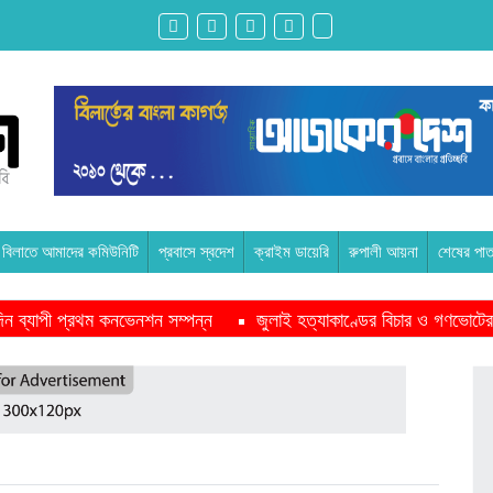
বিলাতে আমাদের কমিউনিটি
প্রবাসে স্বদেশ
ক্রাইম ডায়েরি
রুপালী আয়না
শেষের পাত
ন দিন ব্যাপী প্রথম কনভেনশন সম্পন্ন
জুলাই হত্যাকাণ্ডের বিচার ও গণভোটের
পাশে থাকবে সরকার -প্রধানমন্ত্রী
মাদরাসাকে অবহেলা করা শুরু মুজিব সরক
ইকমিশনারের সঙ্গে বৈঠক অপ্রত্যাশিত- শফিকুর রহমান
অনেক পরিবার এখনো তা
ুদ্ধে এনসিপির মামলা
রাজনৈতিক লড়াইয়ে জিততে হলে সাংস্কৃতিক লড়াইয়
 প্রস্তুতি সভা অনুষ্ঠিত
সিলেটে বিজিবি মোতায়েন,টানটান উত্তেজনা