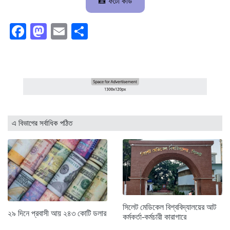
📸 ফটো কার্ড
Facebook
Mastodon
Email
Share
এ বিভাগের সর্বাধিক পঠিত
সিলেট মেডিকেল বিশ্ববিদ্যালয়ের আট
২৯ দিনে প্রবাসী আয় ২৪৩ কোটি ডলার
কর্মকর্তা-কর্মচারী কারাগারে