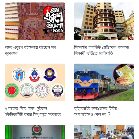
অমর একুশে বইমেলায় যাচ্ছেন সব
সিলেটের পার্কভিউ মেডিকেল কলেজে
প্রকাশক
শিক্ষার্থী ভর্তিতে জালিয়াতি
৭ কলেজ নিয়ে ঢাকা সেন্ট্রাল
হাইকোর্টের রুল:রেলের টিকিট
ইউনিভার্সিটি করার সিদ্ধান্ত সরকারের
অফলাইনেও কেন নয় ?