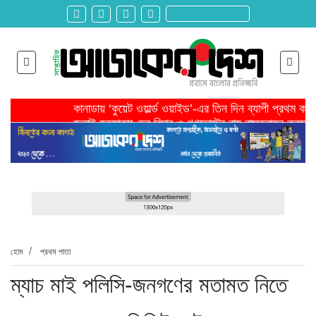
কানাডায় ‘কুয়েট ওয়ার্ল্ড ওয়াইড’-এর তিন দিন ব্যাপী প্রথম ক
জুলাই হত্যাকাণ্ডের বিচার ও গণভোটের রায় বাস্তবায়ন করতে 
তরুণ উদ্ভাবক ও প্রযুক্তি উদ্যোক্তাদের পাশে থাকবে সরকার -প
মাদরাসাকে অবহেলা করা শুরু মুজিব সরকারের আমল থেকে-মাহমু
বাংলাদেশে এসে মার্কিন দূতের ভারতের হাইকমিশনারের সঙ্গে বৈ
শিরোনাম >>
অনেক পরিবার এখনো তাঁদের স্বজন হারানোর বেদনা বয়ে বেড়াচ্
হবিগঞ্জ ছাত্রদল সভাপতিসহ ১১ জনের বিরুদ্ধে এনসিপির মামল
রাজনৈতিক লড়াইয়ে জিততে হলে সাংস্কৃতিক লড়াইয়ে জিততে 
প্রধানমন্ত্রীর সভাপতিত্বে ভূমিকম্প বিষয়ক প্রস্তুতি সভা অনুষ্
সিলেটে বিজিবি মোতায়েন,টানটান উত্তেজনা
হোম
প্রথম পাতা
ম্যাচ মাই পলিসি-জনগণের মতামত নিতে