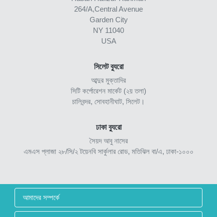
264/A,Central Avenue
Garden City
NY 11040
USA
সিলেট ব্যুরো
আব্দুর মুক্তাদির
সিটি কর্পোরেশন মার্কেট (২য় তলা)
চালিবন্দর, সোবহানীঘাট, সিলেট।
ঢাকা ব্যুরো
সৈয়দ আবু নাসের
এমএস প্লাজা ২৮/সি/২ টয়েনবি সার্কুলার রোড, মতিঝিল বা/এ, ঢাকা-১০০০
আমাদের সম্পর্কে