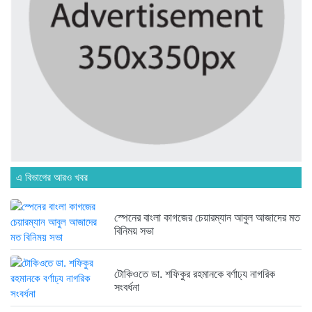
অনেক পরিবার এখনো তাঁদের স্বজন...
৪ দিন আগে
ব্রিকলেইন জামে মসজিদ প্রতিষ্ঠার ৫০...
৪ দিন আগে
এ বিভাগের আরও খবর
হবিগঞ্জ ছাত্রদল সভাপতিসহ ১১ জনের...
১ সপ্তাহ আগে
স্পেনের বাংলা কাগজের চেয়ারম্যান আবুল আজাদের মত
বিনিময় সভা
রাজনৈতিক লড়াইয়ে জিততে হলে সাংস্কৃতিক...
১ সপ্তাহ আগে
টোকিওতে ডা. শফিকুর রহমানকে বর্ণাঢ্য নাগরিক
সংবর্ধনা