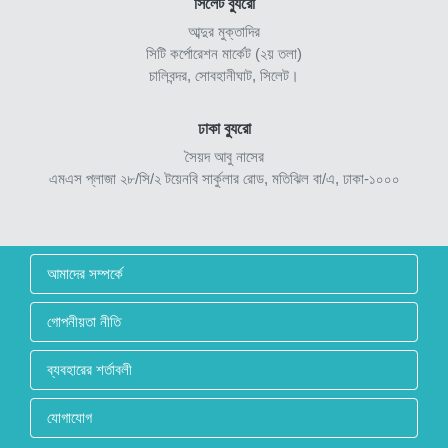
সিলেট ব্যুরো
আব্দুর মুক্তাদির
সিটি কর্পোরেশন মার্কেট (২য় তলা)
চালিবন্দর, সোবহানীঘাট, সিলেট।
ঢাকা ব্যুরো
সৈয়দ আবু নাসের
এমএস প্লাজা ২৮/সি/২ টয়েনবি সার্কুলার রোড, মতিঝিল বা/এ, ঢাকা-১০০০
আমাদের সম্পর্কে
গোপনীয়তা নীতি
ব্যবহারের শর্তাবলী
যোগাযোগ