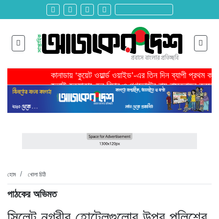
কানাডায় ‘কুয়েট ওয়ার্ল্ড ওয়াইড’-এর তিন দিন ব্যাপী প্রথম ক
জুলাই হত্যাকাণ্ডের বিচার ও গণভোটের রায় বাস্তবায়ন করতে 
তরুণ উদ্ভাবক ও প্রযুক্তি উদ্যোক্তাদের পাশে থাকবে সরকার -প
মাদরাসাকে অবহেলা করা শুরু মুজিব সরকারের আমল থেকে-মাহমু
বাংলাদেশে এসে মার্কিন দূতের ভারতের হাইকমিশনারের সঙ্গে বৈ
শিরোনাম >>
অনেক পরিবার এখনো তাঁদের স্বজন হারানোর বেদনা বয়ে বেড়াচ্
হবিগঞ্জ ছাত্রদল সভাপতিসহ ১১ জনের বিরুদ্ধে এনসিপির মামল
রাজনৈতিক লড়াইয়ে জিততে হলে সাংস্কৃতিক লড়াইয়ে জিততে 
প্রধানমন্ত্রীর সভাপতিত্বে ভূমিকম্প বিষয়ক প্রস্তুতি সভা অনুষ্
সিলেটে বিজিবি মোতায়েন,টানটান উত্তেজনা
হোম
খোলা চিঠি
পাঠকের অভিমত
সিলেট নগরীর হোটেলগুলোর উপর পুলিশের