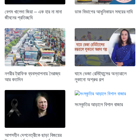
বেগম খালেদা জিয়া – এক হার না মানা
ডাক বিভাগের আধুনিকায়ন সময়ের দাবি
জীবনের প্রতিচ্ছবি
নগরীর ট্রাফিক ব্যবস্থাপনায় নৈরাজ্য
ঘামে ভেজা রেমিট্যান্সের অন্তরালে
আর কতদিন
লুকানো অশ্রুর গল্প
সংস্কৃতির আড়ালে বিশাল বাজার
আপসহীন দেশনেত্রীকে ছাড়া বিজয়ের