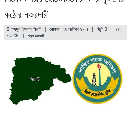
কঠোর নজরদারী
নাজমুল ইসলাম,সিলেট | সোমবার, ২৭ অক্টোবর ২০২৫ |
প্রিন্ট
|
১৪২
বার পঠিত
| পড়ুন
মিনিটে