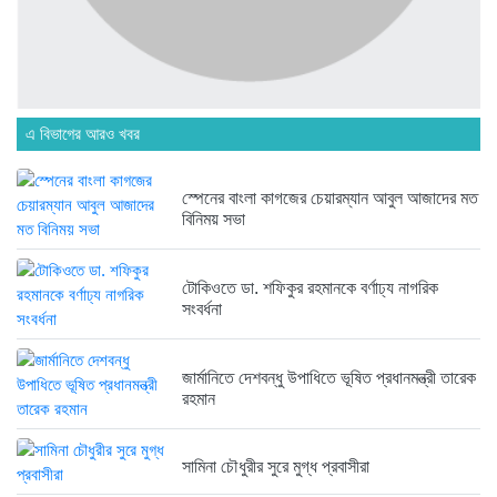
ব্রিকলেইন জামে মসজিদ প্রতিষ্ঠার ৫০...
৬ দিন আগে
এ বিভাগের আরও খবর
হবিগঞ্জ ছাত্রদল সভাপতিসহ ১১ জনের...
১ সপ্তাহ আগে
স্পেনের বাংলা কাগজের চেয়ারম্যান আবুল আজাদের মত
বিনিময় সভা
রাজনৈতিক লড়াইয়ে জিততে হলে সাংস্কৃতিক...
১ সপ্তাহ আগে
টোকিওতে ডা. শফিকুর রহমানকে বর্ণাঢ্য নাগরিক
সংবর্ধনা
জার্মানিতে দেশবন্ধু উপাধিতে ভূষিত প্রধানমন্ত্রী তারেক
রহমান
সামিনা চৌধুরীর সুরে মুগ্ধ প্রবাসীরা