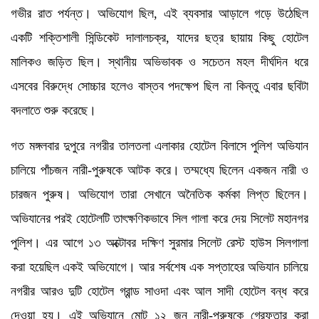
গভীর রাত পর্যন্ত। অভিযোগ ছিল, এই ব্যবসার আড়ালে গড়ে উঠেছিল
একটি শক্তিশালী সিন্ডিকেট দালালচক্র, যাদের ছত্র ছায়ায় কিছু হোটেল
মালিকও জড়িত ছিল। স্থানীয় অভিভাবক ও সচেতন মহল দীর্ঘদিন ধরে
এসবের বিরুদ্ধে সোচ্চার হলেও বাস্তব পদক্ষেপ ছিল না কিন্তু এবার ছবিটা
বদলাতে শুরু করেছে।
গত মঙ্গলবার দুপুরে নগরীর তালতলা এলাকার হোটেল বিলাসে পুলিশ অভিযান
চালিয়ে পাঁচজন নারী-পুরুষকে আটক করে। তম্মধ্যে ছিলেন একজন নারী ও
চারজন পুরুষ। অভিযোগ তারা সেখানে অনৈতিক কর্মকা লিপ্ত ছিলেন।
অভিযানের পরই হোটেলটি তাৎক্ষণিকভাবে সিল গালা করে দেয় সিলেট মহানগর
পুলিশ। এর আগে ১৩ অক্টোবর দক্ষিণ সুরমার সিলেট রেস্ট হাউস সিলগালা
করা হয়েছিল একই অভিযোগে। আর সর্বশেষ এক সপ্তাহের অভিযান চালিয়ে
নগরীর আরও দুটি হোটেল গ্রান্ড সাওদা এবং আল সাদী হোটেল বন্ধ করে
দেওয়া হয়। এই অভিযানে মোট ১২ জন নারী-পুরুষকে গ্রেফতার করা